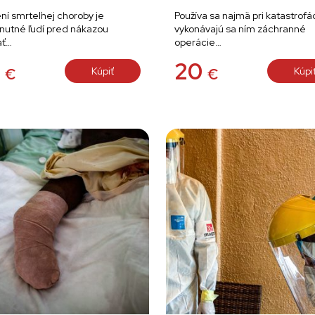
rení smrteľnej choroby je
Používa sa najmä pri katastrofá
nutné ľudí pred nákazou
vykonávajú sa ním záchranné
ať…
operácie…
0
20
Kúpiť
Kúpi
€
€