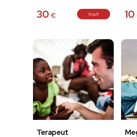
30
10
Kúpiť
€
Terapeut
Me