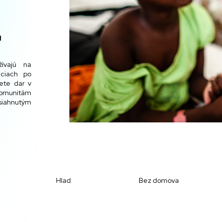
.
ívajú na
iciach po
ete dar v
komunitám
iahnutým
Hlad
Bez domova