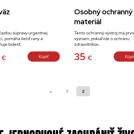
väz
Osobný ochranný
materiál
časťou súpravy urgentnej
Tento ochranný výstroj má prv
, pomáha liečiť rany a
význam, pokiaľ ide o ochranu
ňuje bolesť…
zdravotníkov…
5
35
Kúpiť
Kúpi
€
€
←
1
2