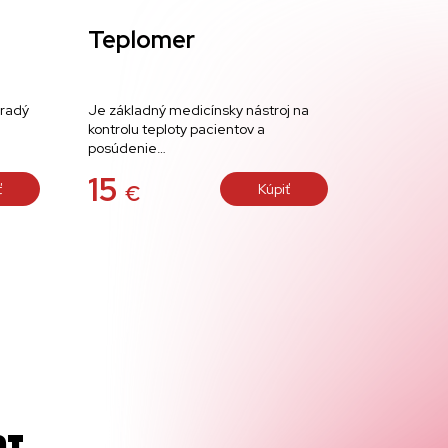
Teplomer
oradý
Je základný medicínsky nástroj na
kontrolu teploty pacientov a
posúdenie…
15
ť
Kúpiť
€