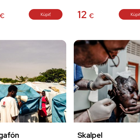
12
Kúpiť
Kúpi
€
€
gafón
Skalpel