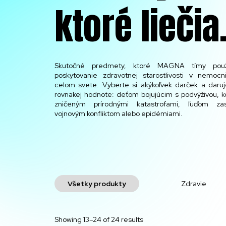
ktoré liečia
Skutočné predmety, ktoré MAGNA tímy použ
poskytovanie zdravotnej starostlivosti v nemocn
celom svete. Vyberte si akýkoľvek darček a daruj
rovnakej hodnote: deťom bojujúcim s podvýživou, 
zničeným prírodnými katastrofami, ľuďom zas
vojnovým konfliktom alebo epidémiami.
Všetky produkty
Zdravie
Showing 13–24 of 24 results