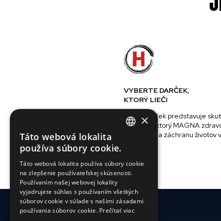
J
VYBERTE DARČEK,
KTORÝ LIEČI
Každý darček predstavuje sku
×
predmet, ktorý MAGNA zdravo
používajú na záchranu životov 
Táto webová lokalita
ENGLISH
používa súbory cookie.
SLOVAK
Táto webová lokalita používa súbory cookie
na zlepšenie používateľskej skúsenosti.
CZECH
Používaním našej webovej lokality
FRENCH
vyjadrujete súhlas s používaním všetkých
súborov cookie v súlade s našimi zásadami
používania súborov cookie.
Prečítať viac