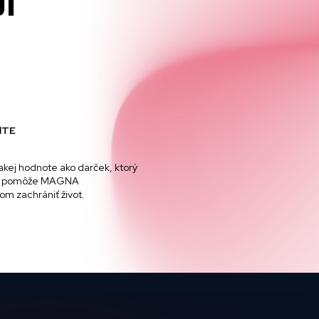
OT
ŇTE
akej hodnote ako darček, ktorý
e, pomôže MAGNA
om zachrániť život.