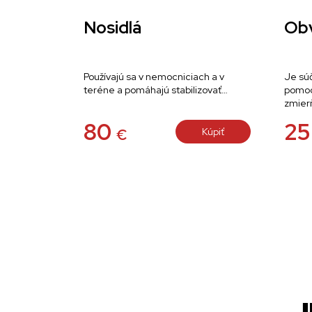
Nosidlá
Ob
Používajú sa v nemocniciach a v
Je sú
teréne a pomáhajú stabilizovať…
pomoci
zmier
80
2
Kúpiť
€