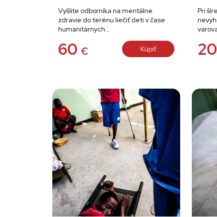
Vyšlite odborníka na mentálne
Pri ší
zdravie do terénu liečiť deti v čase
nevyh
humanitárnych…
varov
60
2
Kúpiť
€