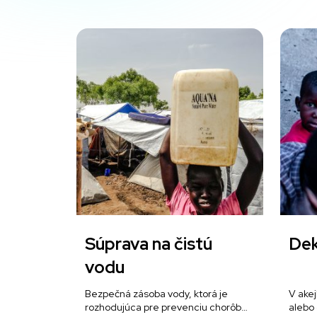
Súprava na čistú
De
vodu
Bezpečná zásoba vody, ktorá je
V akej
rozhodujúca pre prevenciu chorôb…
alebo 