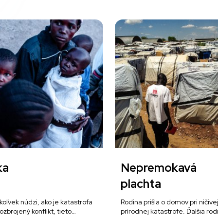
ka
Nepremokavá
plachta
koľvek núdzi, ako je katastrofa
Rodina prišla o domov pri ničive
ozbrojený konflikt, tieto…
prírodnej katastrofe. Ďalšia ro