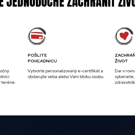
E JEDNODUCHÉ ZACHRÁNIŤ ŽIV
POŠLITE
ZACHRÁ
POHĽADNICU
ŽIVOT
točný
Vytvorte personalizovaný e-certifikát a
Dar v rovn
tníci
obdarujte seba alebo Vám blízku osobu.
vyberiet
v teréne.
zdravotník