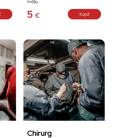
môžu…
5
ť
Kúpiť
€
Chirurg