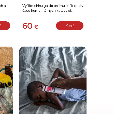
ch a
Vyšlite chirurga do terénu liečiť deti v
čase humanitárnych katastrof…
60
ť
Kúpiť
€