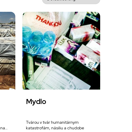
Mydlo
j
Tvárou v tvár humanitárnym
dina…
katastrofám, násiliu a chudobe