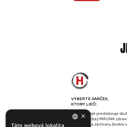
J
VYBERTE DARČEK,
KTORÝ LIEČI
Každý darček predstavuje sku
×
predmet, ktorý MAGNA zdravo
používajú na záchranu životov 
Táto webová lokalita