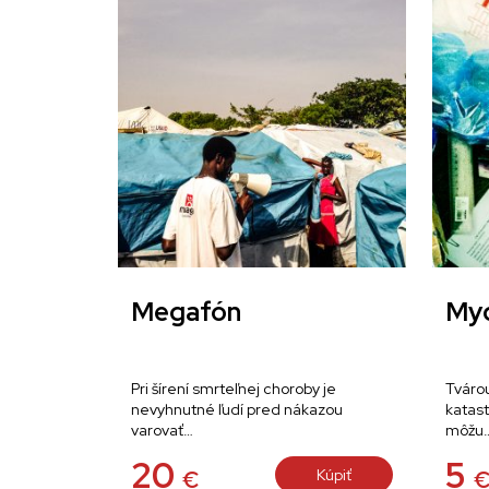
Megafón
My
Pri šírení smrteľnej choroby je
Tváro
nevyhnutné ľudí pred nákazou
katast
varovať…
môžu
20
5
Kúpiť
€