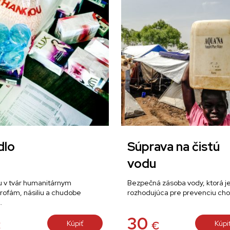
dlo
Súprava na čistú
vodu
u v tvár humanitárnym
Bezpečná zásoba vody, ktorá j
rofám, násiliu a chudobe
rozhodujúca pre prevenciu ch
…
30
Kúpiť
Kúpi
€
€