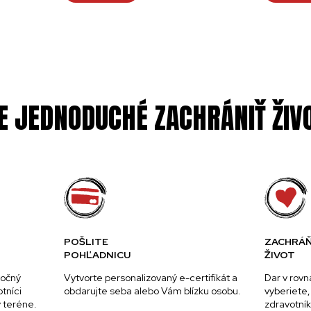
E JEDNODUCHÉ ZACHRÁNIŤ ŽIV
POŠLITE
ZACHRÁ
POHĽADNICU
ŽIVOT
točný
Vytvorte personalizovaný e-certifikát a
Dar v rovn
tníci
obdarujte seba alebo Vám blízku osobu.
vyberiet
v teréne.
zdravotník