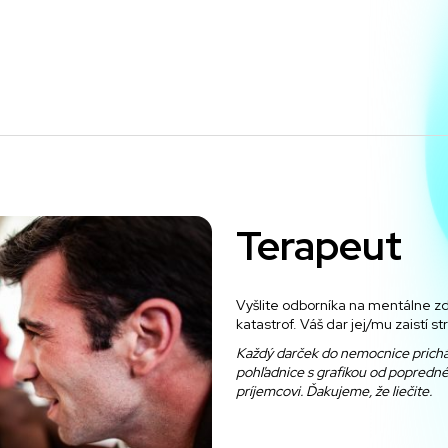
Terapeut
Vyšlite odborníka na mentálne zd
katastrof. Váš dar jej/mu zaistí s
Každý darček
do nemocnice
prich
pohľadnice
s grafikou od popredn
príjemcovi.
Ďakujeme, že liečite.