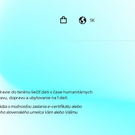
SK
ravie do terénu liečiť deti v čase humanitárnych
travu, dopravu a ubytovanie na 1 deň.
ádza s možnosťou zaslania e-certifikátu alebo
ého slovenského umelca
Vám alebo Vášmu