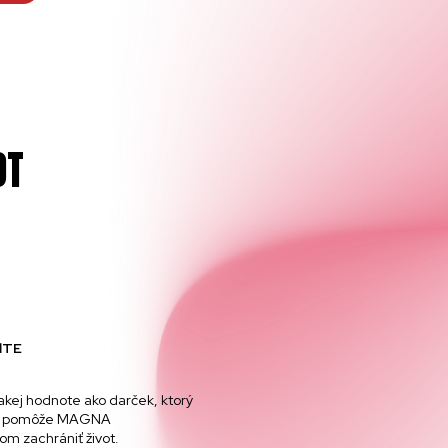
OT
ŇTE
akej hodnote ako darček, ktorý
e, pomôže MAGNA
om zachrániť život.