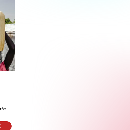
e
orôb…
ť