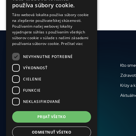
ENGLISH
používa súbory cookie.
SLOVAK
Táto webová lokalita používa súbory cookie
na zlepšenie používateľskej skúsenosti.
CZECH
Používaním našej webovej lokality
FRENCH
vyjadrujete súhlas s používaním všetkých
súborov cookie v súlade s našimi zásadami
používania súborov cookie.
Prečítať viac
NEVYHNUTNE POTREBNÉ
Kto sme
VÝKONNOSŤ
Zdravotn
CIELENIE
Krízy a 
FUNKCIE
Aktuáln
NEKLASIFIKOVANÉ
PRIJAŤ VŠETKO
ODMIETNUŤ VŠETKO