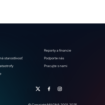
Reporty a financie
á starostlivosť
Podporte nás
katastrofy
Pracujte s nami
e
© Copyright MAGNA 2001-2025