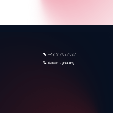
+421 917 827 827
dar@magna.org