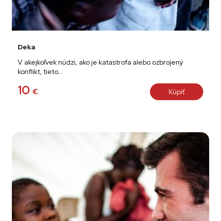
Deka
V akejkoľvek núdzi, ako je katastrofa alebo ozbrojený
konflikt, tieto…
10
€
Kúpiť