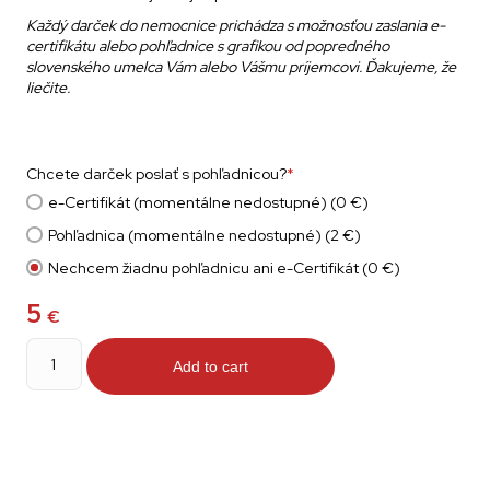
Každý darček
do nemocnice
prichádza s možnosťou zaslania e-
certifikátu alebo pohľadnice
s grafikou od popredného
slovenského umelca
Vám alebo Vášmu príjemcovi.
Ďakujeme, že
liečite.
Chcete darček poslať s pohľadnicou?
*
e-Certifikát (momentálne nedostupné) (0 €)
Pohľadnica (momentálne nedostupné) (2 €)
Nechcem žiadnu pohľadnicu ani e-Certifikát (0 €)
5
€
Mydlo
quantity
Add to cart