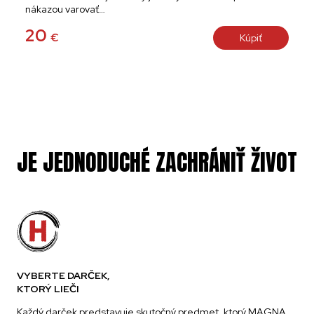
nákazou varovať…
20
€
Kúpiť
JE JEDNODUCHÉ ZACHRÁNIŤ ŽIVOT
VYBERTE DARČEK,
KTORÝ LIEČI
Každý darček predstavuje skutočný predmet, ktorý MAGNA