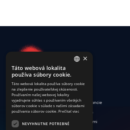
×
Táto webová lokalita
ENGLISH
používa súbory cookie.
SLOVAK
Táto webová lokalita používa súbory cookie
na zlepšenie používateľskej skúsenosti.
CZECH
Používaním našej webovej lokality
FRENCH
vyjadrujete súhlas s používaním všetkých
Kto sme
Reporty a financie
súborov cookie v súlade s našimi zásadami
používania súborov cookie.
Prečítať viac
Zdravotná starostlivosť
Podporte nás
Krízy a katastrofy
Pracujte s nami
NEVYHNUTNE POTREBNÉ