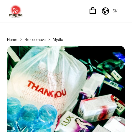
SK
Home
>
Bez domova
>
Mydlo