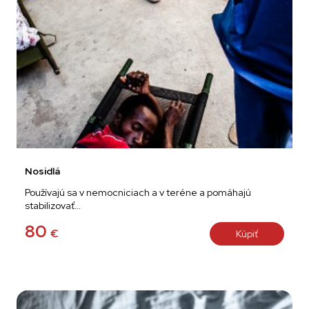
Nosidlá
Používajú sa v nemocniciach a v teréne a pomáhajú
stabilizovať…
80
€
Kúpiť