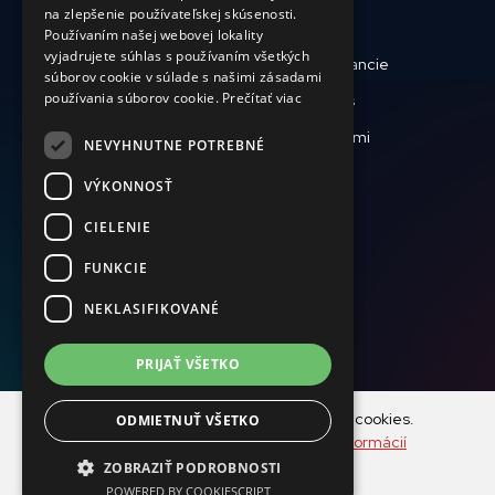
na zlepšenie používateľskej skúsenosti.
CZECH
Používaním našej webovej lokality
FRENCH
vyjadrujete súhlas s používaním všetkých
Kto sme
Reporty a financie
súborov cookie v súlade s našimi zásadami
používania súborov cookie.
Prečítať viac
Zdravotná starostlivosť
Podporte nás
Krízy a katastrofy
Pracujte s nami
NEVYHNUTNE POTREBNÉ
Aktuálne
VÝKONNOSŤ
CIELENIE
+421 917 827 827
FUNKCIE
dar@magna.org
NEKLASIFIKOVANÉ
PRIJAŤ VŠETKO
Náš web používa k analýze návštevnosti súbory cookies.
ODMIETNUŤ VŠETKO
© Copyright MAGNA 2001-2025
Používaním tohto webu s tým súhlasíte.
Viac informácií
ZOBRAZIŤ PODROBNOSTI
POWERED BY COOKIESCRIPT