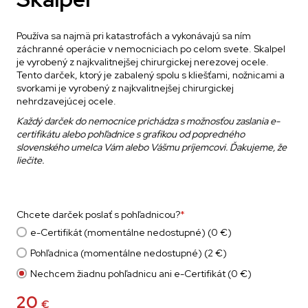
Používa sa najmä pri katastrofách a vykonávajú sa ním
záchranné operácie v nemocniciach po celom svete. Skalpel
je vyrobený z najkvalitnejšej chirurgickej nerezovej ocele.
Tento darček, ktorý je zabalený spolu s kliešťami, nožnicami a
svorkami je vyrobený z najkvalitnejšej chirurgickej
nehrdzavejúcej ocele.
Každý darček
do nemocnice
prichádza s možnosťou zaslania e-
certifikátu alebo pohľadnice
s grafikou od popredného
slovenského umelca
Vám alebo Vášmu príjemcovi.
Ďakujeme, že
liečite.
Chcete darček poslať s pohľadnicou?
*
e-Certifikát (momentálne nedostupné) (0 €)
Pohľadnica (momentálne nedostupné) (2 €)
Nechcem žiadnu pohľadnicu ani e-Certifikát (0 €)
20
€