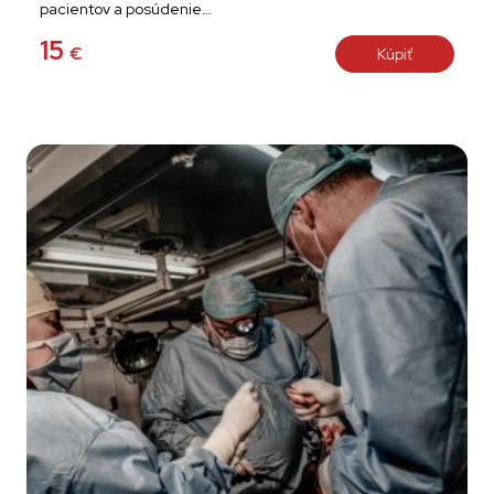
pacientov a posúdenie…
15
€
Kúpiť