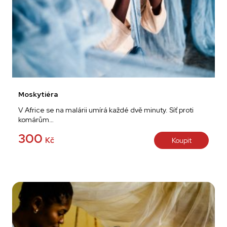
Moskytiéra
V Africe se na malárii umírá každé dvě minuty. Síť proti
komárům…
300
Kč
Koupit