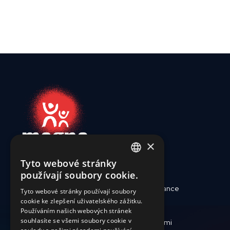
×
Tyto webové stránky
ENGLISH
používají soubory cookie.
SLOVAK
Kdo jsme
Reporty a finance
Tyto webové stránky používají soubory
cookie ke zlepšení uživatelského zážitku.
CZECH
Zdravotní péče
Jak pomoci
Používáním našich webových stránek
FRENCH
souhlasíte se všemi soubory cookie v
Krize a katastrofy
Pracujte s námi