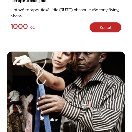
Terapeutické jídlo
Hotové terapeutické jídlo (RUTF) obsahuje všechny živiny,
které…
1000
Kč
Koupit