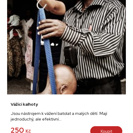
Vážící kalhoty
Jsou nástrojem k vážení batolat a malých dětí. Mají
jednoduchý, ale efektivní…
250
Kč
Koupit