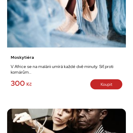
Moskytiéra
V Africe se na malárii umírá každé dvě minuty. Síť proti
komárům…
300
Kč
Koupit