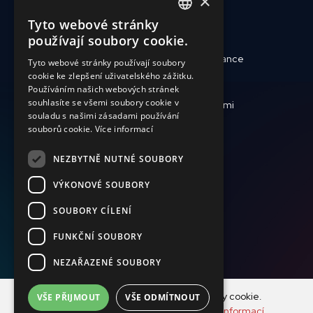
×
Tyto webové stránky
ENGLISH
používají soubory cookie.
SLOVAK
Kdo jsme
Reporty a finance
Tyto webové stránky používají soubory
cookie ke zlepšení uživatelského zážitku.
CZECH
Zdravotní péče
Jak pomoci
Používáním našich webových stránek
FRENCH
souhlasíte se všemi soubory cookie v
Krize a katastrofy
Pracujte s námi
souladu s našimi zásadami používání
Aktuálně
souborů cookie.
Více informací
NEZBYTNĚ NUTNÉ SOUBORY
+420 736 416 505
VÝKONOVÉ SOUBORY
darcovstvi@magna.org
SOUBORY CÍLENÍ
FUNKČNÍ SOUBORY
NEZAŘAZENÉ SOUBORY
© Copyright MAGNA ČR o.p.s. 2001-2021, Photographs ©
Náš web používá k analýze návštěvnosti soubory cookie.
VŠE PŘIJMOUT
VŠE ODMÍTNOUT
Martin Bandžák 2001-2021
Používáním tohoto webu s tím souhlasíte.
Více informací