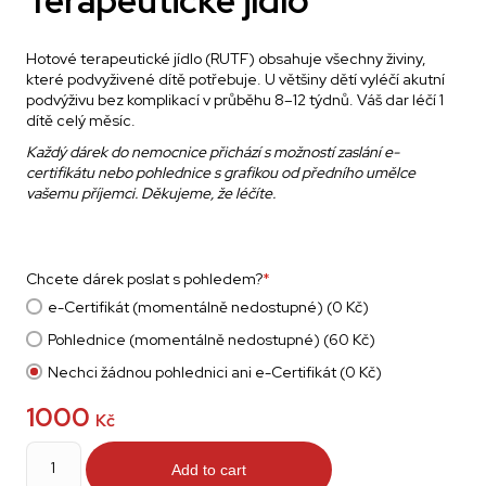
Terapeutické jídlo
Hotové terapeutické jídlo (RUTF) obsahuje všechny živiny,
které podvyživené dítě potřebuje. U většiny dětí vyléčí akutní
podvýživu bez komplikací v průběhu 8–12 týdnů. Váš dar léčí 1
dítě celý měsíc.
Každý dárek do nemocnice přichází s možností zaslání e-
certifikátu nebo pohlednice s grafikou od předního umělce
vašemu příjemci. Děkujeme, že léčíte.
Chcete dárek poslat s pohledem?
*
e-Certifikát (momentálně nedostupné) (0 Kč)
Pohlednice (momentálně nedostupné) (60 Kč)
Nechci žádnou pohlednici ani e-Certifikát (0 Kč)
1000
Kč
Terapeutické
jídlo
Add to cart