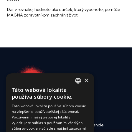
Dar v rovnakej hodnote ako darček, ktorý vyberiete, pomôže
MAGNA zdravotníkom zachrániť život.
×
Táto webová lokalita
ENGLISH
používa súbory cookie.
SLOVAK
Táto webová lokalita používa súbory cookie
na zlepšenie používateľskej skúsenosti.
CZECH
Používaním našej webovej lokality
FRENCH
vyjadrujete súhlas s používaním všetkých
Kto sme
Reporty a financie
súborov cookie v súlade s našimi zásadami