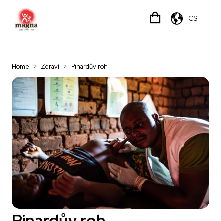
CS
Home
>
Zdraví
>
Pinardův roh
Pinardův roh