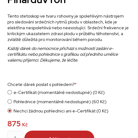
Tento stetoskop ve tvaru rohoviny je spolehlivým nástrojem
pro sledování srdečních rytmů plodu v oblastech, kde je
elektřina nespolehlivá nebo neexistující. Srdeční frekvence je
kritickým ukazatelem zdraví plodu v průběhu těhotenství, a
zvláště důležitá pro monitorování během porodu.
Každý dárek do nemocnice přichází s možností zaslání e-
certifikátu nebo pohlednice s grafikou od předního umělce
vašemu příjemci. Děkujeme, že léčíte.
Chcete dárek poslat s pohledem?
*
e-Certifikát (momentálně nedostupné) (0 Kč)
Pohlednice (momentálně nedostupné) (60 Kč)
Nechci žádnou pohlednici ani e-Certifikát (0 Kč)
875
Kč
Pinardův