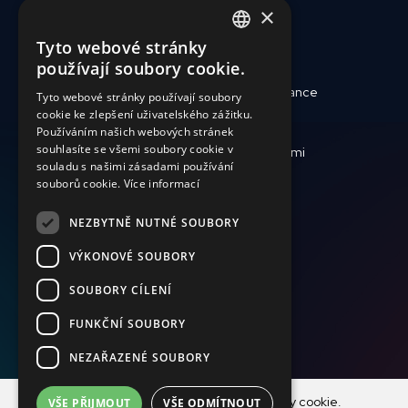
×
Tyto webové stránky
ENGLISH
používají soubory cookie.
SLOVAK
Kdo jsme
Reporty a finance
Tyto webové stránky používají soubory
cookie ke zlepšení uživatelského zážitku.
CZECH
Zdravotní péče
Jak pomoci
Používáním našich webových stránek
FRENCH
souhlasíte se všemi soubory cookie v
Krize a katastrofy
Pracujte s námi
souladu s našimi zásadami používání
Aktuálně
souborů cookie.
Více informací
NEZBYTNĚ NUTNÉ SOUBORY
+420 736 416 505
VÝKONOVÉ SOUBORY
darcovstvi@magna.org
SOUBORY CÍLENÍ
FUNKČNÍ SOUBORY
NEZAŘAZENÉ SOUBORY
© Copyright MAGNA ČR o.p.s. 2001-2021, Photographs ©
Náš web používá k analýze návštěvnosti soubory cookie.
VŠE PŘIJMOUT
VŠE ODMÍTNOUT