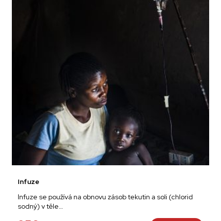
Infuze
Infuze se používá na obnovu zásob tekutin a soli (chlorid
sodný) v těle…