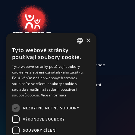
×
Tyto webové stránky
ENGLISH
používají soubory cookie.
SLOVAK
Kdo jsme
Reporty a finance
Tyto webové stránky používají soubory
cookie ke zlepšení uživatelského zážitku.
CZECH
Zdravotní péče
Jak pomoci
Používáním našich webových stránek
FRENCH
souhlasíte se všemi soubory cookie v
Krize a katastrofy
Pracujte s námi
souladu s našimi zásadami používání
Aktuálně
souborů cookie.
Více informací
NEZBYTNĚ NUTNÉ SOUBORY
+420 736 416 505
VÝKONOVÉ SOUBORY
darcovstvi@magna.org
SOUBORY CÍLENÍ