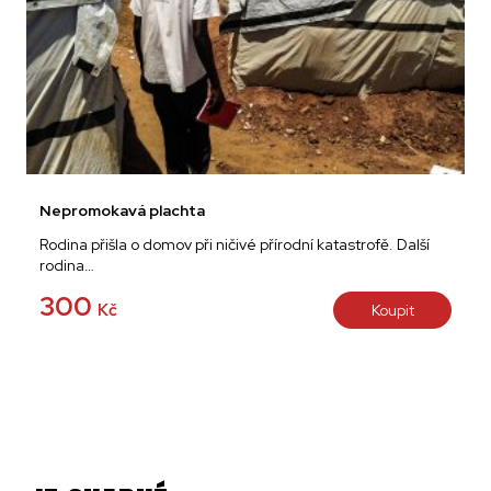
Nepromokavá plachta
Rodina přišla o domov při ničivé přírodní katastrofě. Další
rodina…
300
Kč
Koupit