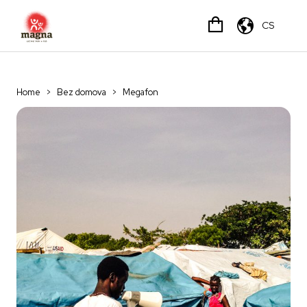
CS
Home
>
Bez domova
>
Megafon