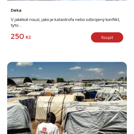
Deka
V jakékoli nouzi, jako je katastrofa nebo ozbrojený konflikt,
tyto…
250
Kč
Koupit