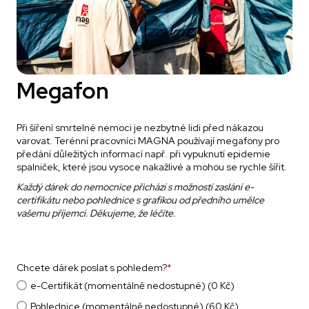
Megafon
Při šíření smrtelné nemoci je nezbytné lidi před nákazou
varovat. Terénní pracovníci MAGNA používají megafony pro
předání důležitých informací např. při vypuknutí epidemie
spalniček, které jsou vysoce nakažlivé a mohou se rychle šířit.
Každý dárek do nemocnice přichází s možností zaslání e-
certifikátu nebo pohlednice s grafikou od předního umělce
vašemu příjemci. Děkujeme, že léčíte.
Chcete dárek poslat s pohledem?
*
e-Certifikát (momentálně nedostupné) (0 Kč)
Pohlednice (momentálně nedostupné) (60 Kč)